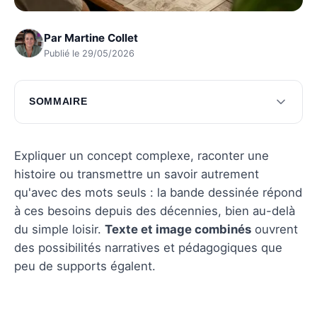
Par
Martine Collet
Publié le 29/05/2026
SOMMAIRE
Les atouts pédagogiques de la bande
dessinée
Expliquer un concept complexe, raconter une
La bande dessinée comme outil narratif
histoire ou transmettre un savoir autrement
qu'avec des mots seuls : la bande dessinée répond
Impact culturel et social de la bande dessinée
à ces besoins depuis des décennies, bien au-delà
Questions fréquentes
du simple loisir.
Texte et image combinés
ouvrent
des possibilités narratives et pédagogiques que
peu de supports égalent.