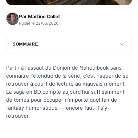
Par
Martine Collet
Publié le 22/06/2026
SOMMAIRE
L'origine de la série en bande dessinée
Nombre de tomes publiés
Partir à l'assaut du Donjon de Naheulbeuk sans
connaître l'étendue de la série, c'est risquer de se
L'évolution de l'illustration
retrouver à court de lecture au mauvais moment.
L'impact de la série sur la culture pop
La saga en BD compte aujourd'hui suffisamment
de tomes pour occuper n'importe quel fan de
Questions fréquentes
fantasy humoristique — encore faut-il s'y
retrouver.