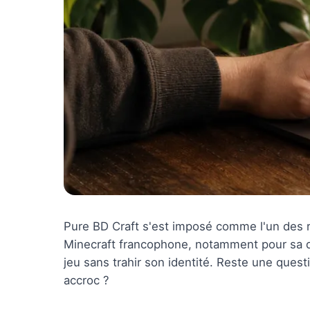
Pure BD Craft s'est imposé comme l'un des 
Minecraft francophone, notamment pour sa dir
jeu sans trahir son identité. Reste une quest
accroc ?