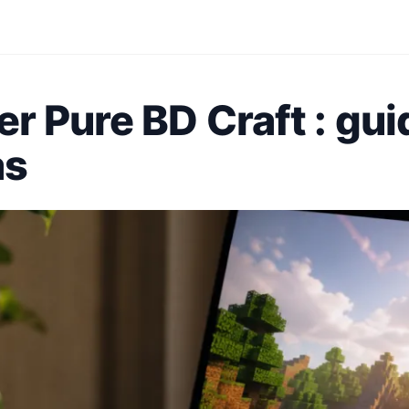
r Pure BD Craft : gui
as