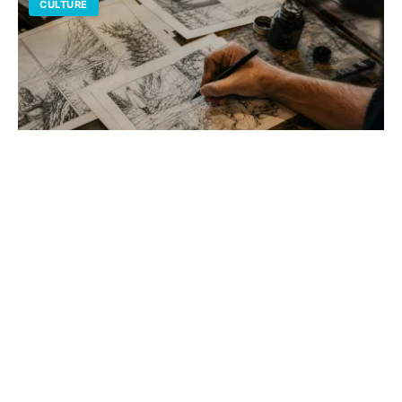
CULTURE
Comment faire des planches de BD :
guide de mise en page
Maîtrisez l'art de la narration visuelle en structurant vos
cases. Du format franco-belge au webtoon, découvrez
les règles d'or pour une mise en page pro.