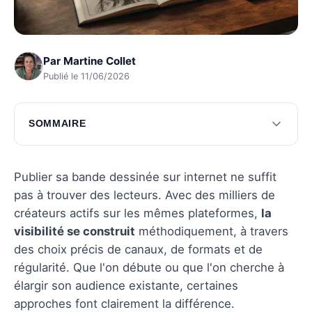
Par
Martine Collet
Publié le 11/06/2026
SOMMAIRE
Utiliser les réseaux sociaux pour promouvoir
votre BD
Publier sa bande dessinée sur internet ne suffit
Créer un site web pour votre BD
pas à trouver des lecteurs. Avec des milliers de
créateurs actifs sur les mêmes plateformes,
la
Collaborer avec d'autres créateurs
visibilité se construit
méthodiquement, à travers
Questions fréquentes
des choix précis de canaux, de formats et de
régularité. Que l'on débute ou que l'on cherche à
élargir son audience existante, certaines
approches font clairement la différence.