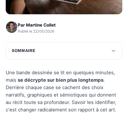
Par
Martine Collet
Publié le 22/05/2026
SOMMAIRE
Comprendre le contexte narratif
Analyser les aspects graphiques
Une bande dessinée se lit en quelques minutes,
mais
se décrypte sur bien plus longtemps
.
Interpréter les signes sémiotiques
Derrière chaque case se cachent des choix
Évaluer l'impact global
narratifs, graphiques et sémiotiques qui donnent
au récit toute sa profondeur. Savoir les identifier,
Questions fréquentes
c'est changer radicalement son rapport à cet art.